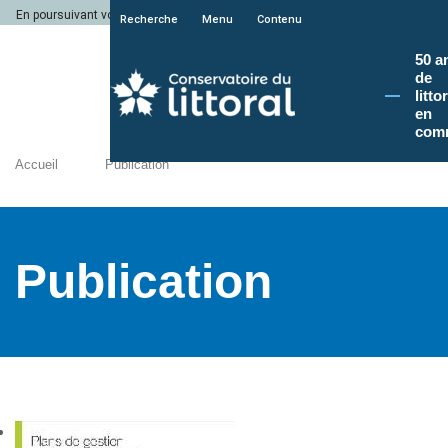
En poursuivant votre navigation sur le site du Conservatoire du littoral, vous a
Recherche
Menu
Contenu
50 a
de
litto
en
com
Accueil
Publication
Publication