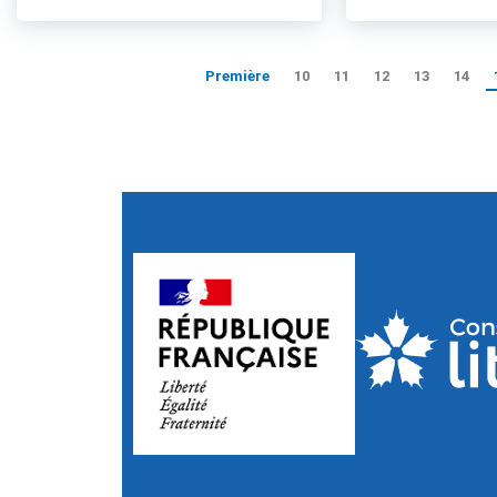
Première
10
11
12
13
14