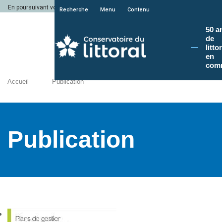
En poursuivant votre navigation sur le site du Conservatoire du littoral, vous a
Recherche
Menu
Contenu
50 a
de
litto
en
com
Accueil
Publication
Publication