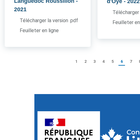
Languedoc Roussillon
-
d'Oye
- 2022
2021
Télécharger 
Télécharger la version .pdf
Feuilleter en
Feuilleter en ligne
1
2
3
4
5
6
7