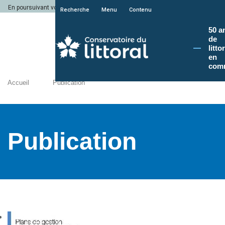
En poursuivant votre navigation sur le site du Conservatoire du littoral, vous a
Recherche
Menu
Contenu
50 a
de
litto
en
com
Accueil
Publication
Publication