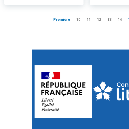
Première
10
11
12
13
14