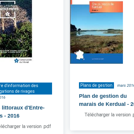
Plans de gestion
re d'information des
mars 201
gations de rivages
Plan de gestion du
016
marais de Kerdual
- 
littoraux d'Entre-
Télécharger la version 
s
- 2016
lécharger la version .pdf