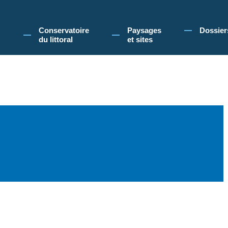
 Conservatoire du littoral, vous acceptez l'utilisation de cookies pour vous propose
Conservatoire
Paysages
Dossier
du littoral
et sites