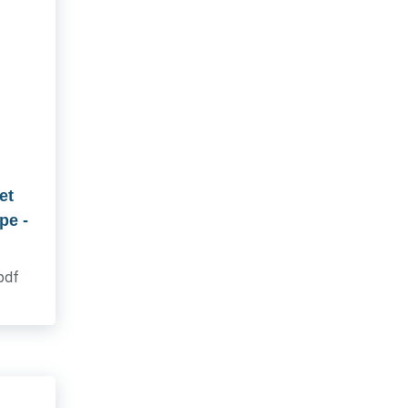
et
upe
-
.pdf