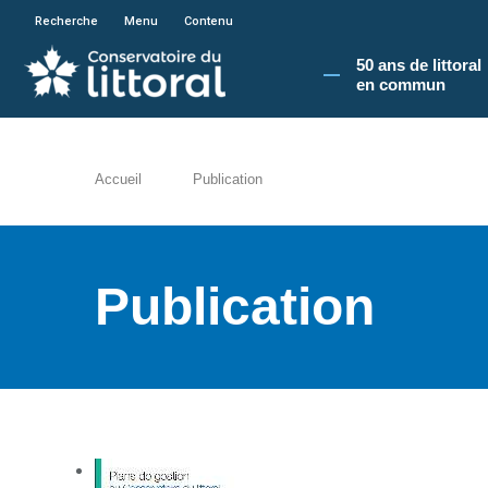
En poursuivant votre navigation sur le site du
Recherche
Menu
Contenu
50 ans de littoral
en commun​
Accueil
Publication
Publication