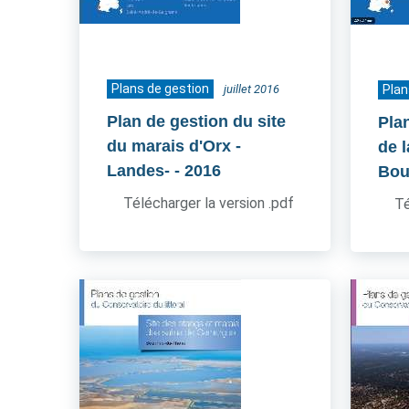
Plans de gestion
juillet 2016
Plan
Plan de gestion du site
Pla
du marais d'Orx -
de l
Landes-
- 2016
Bou
Télécharger la version .pdf
Té