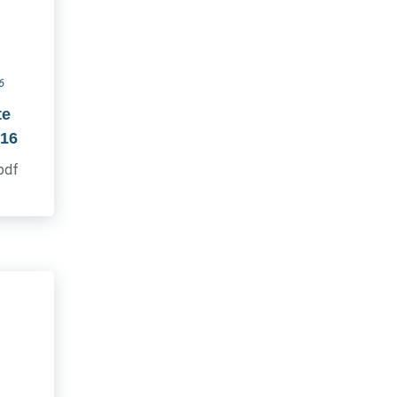
6
te
016
.pdf