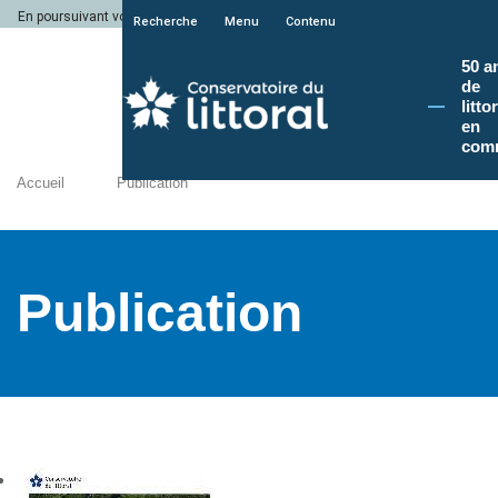
En poursuivant votre navigation sur le site du Conservatoire du littoral, vous a
Recherche
Menu
Contenu
50 a
de
litto
en
com
Accueil
Publication
Publication