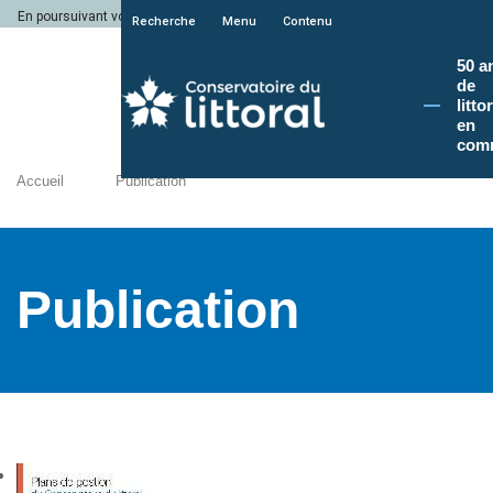
En poursuivant votre navigation sur le site du Conservatoire du littoral, vous a
Recherche
Menu
Contenu
50 a
de
litto
en
com
Accueil
Publication
Publication