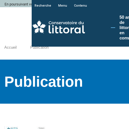
En poursuivant votre navigation sur le site du Conservatoire du littoral, vous a
Recherche
Menu
Contenu
50 a
de
litto
en
com
Accueil
Publication
Publication