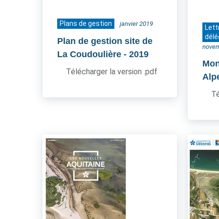
Plans de gestion
janvier 2019
Lett
délé
Plan de gestion site de
novem
La Coudoulière
- 2019
Mon
Télécharger la version .pdf
Alp
Té