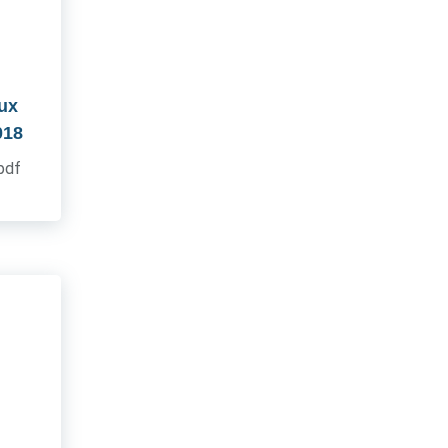
aux
018
.pdf