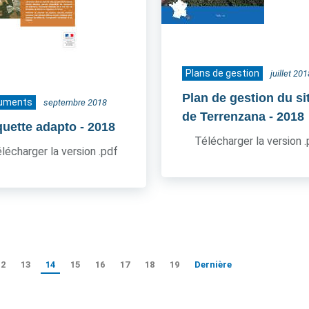
Plans de gestion
juillet 201
Plan de gestion du si
uments
septembre 2018
de Terrenzana
- 2018
quette adapto
- 2018
Télécharger la version 
lécharger la version .pdf
12
13
14
15
16
17
18
19
Dernière