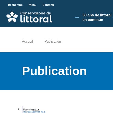
En poursuivant votre navigation sur le site du
Recherche
Menu
Contenu
50 ans de littoral
en commun​
Accueil
Publication
Publication