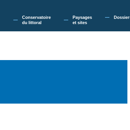
 Conservatoire du littoral, vous acceptez l'utilisation de cookies pour vous propose
Conservatoire
Paysages
Dossier
du littoral
et sites