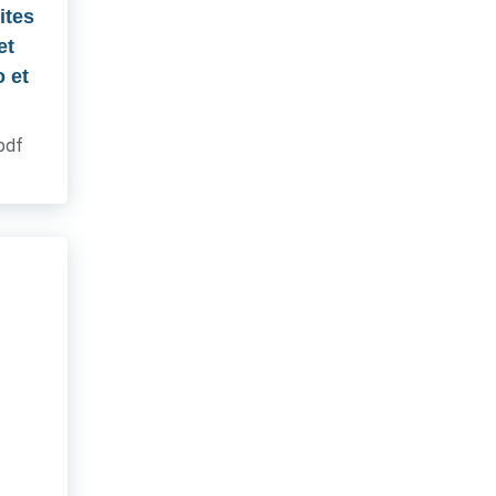
ites
et
 et
.pdf