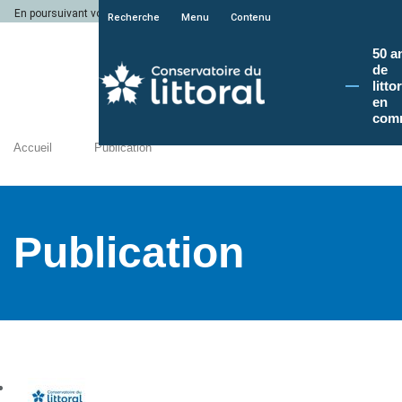
En poursuivant votre navigation sur le site du Conservatoire du littoral, vous a
Recherche
Menu
Contenu
50 a
de
litto
en
com
Accueil
Publication
Publication