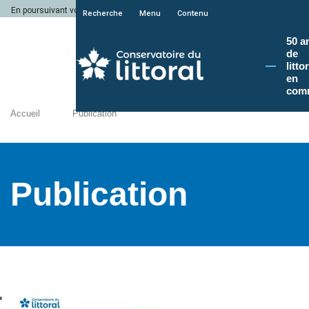
En poursuivant votre navigation sur le site du Conservatoire du littoral, vous a
Recherche
Menu
Contenu
50 a
de
litto
en
com
Accueil
Publication
Publication