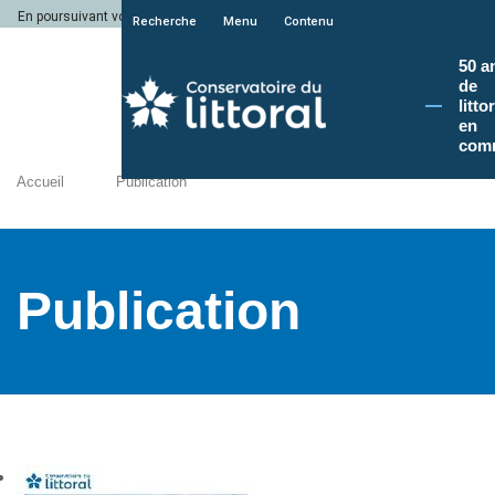
En poursuivant votre navigation sur le site du Conservatoire du littoral, vous a
Recherche
Menu
Contenu
50 a
de
litto
en
com
Accueil
Publication
Publication