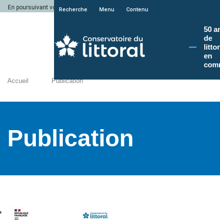
En poursuivant votre navigation sur le site du Conservatoire du littoral, vous a
Recherche
Menu
Contenu
50 a
de
litto
en
com
Accueil
Publication
Publication