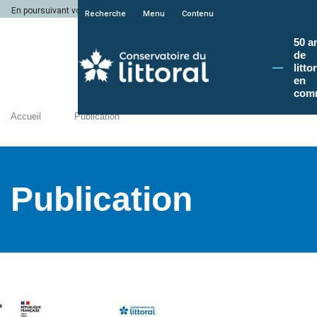
En poursuivant votre navigation sur le site du Conservatoire du littoral, vous a
Recherche
Menu
Contenu
50 a
de
litto
en
com
Accueil
Publication
Publication