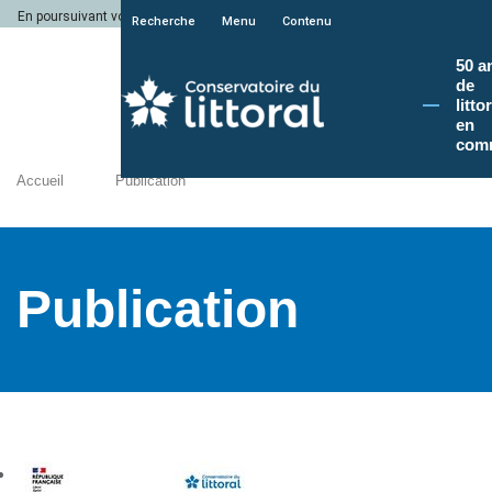
En poursuivant votre navigation sur le site du Conservatoire du littoral, vous a
Recherche
Menu
Contenu
50 a
de
litto
en
com
Accueil
Publication
Publication