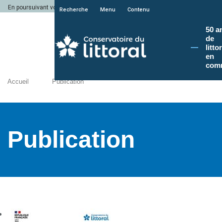
En poursuivant votre navigation sur le site du Conservatoire du littoral, vous a
Recherche
Menu
Contenu
50 a
de
litto
en
com
Accueil
Publication
Publication