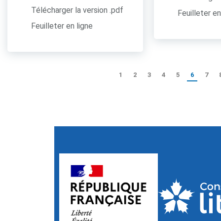
Télécharger la version .pdf
Feuilleter en
Feuilleter en ligne
1
2
3
4
5
6
7