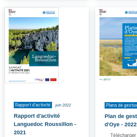
Rapport d'activité
juin 2022
Plans de gestio
Rapport d'activité
Plan de gest
Languedoc Roussillon
-
d'Oye
- 2022
2021
Télécharger 