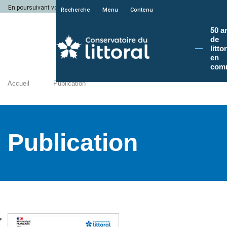
En poursuivant votre navigation sur le site du Conservatoire du littoral, vous a
Recherche
Menu
Contenu
50 a
de
litto
en
com
Accueil
Publication
Publication