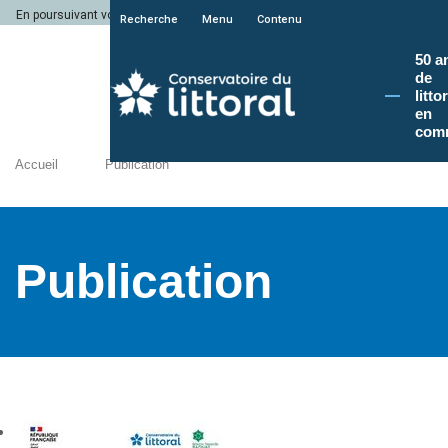
En poursuivant votre navigation sur le site du Conservatoire du littoral, vous a
Recherche
Menu
Contenu
50 a
de
litto
en
com
Accueil
Publication
Publication