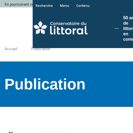
En poursuivant votre navigation sur le site du Conservatoire du littoral, vous a
Recherche
Menu
Contenu
50 a
de
litto
en
com
Accueil
Publication
Publication