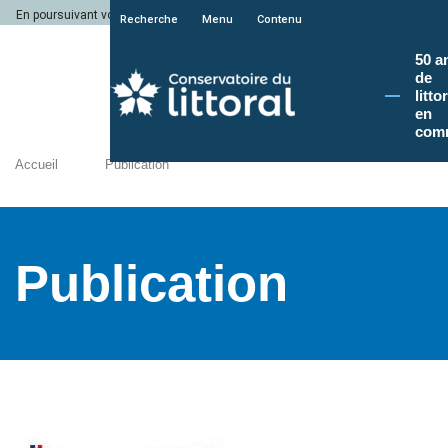
En poursuivant votre navigation sur le site du Conservatoire du littoral, vous a
Recherche
Menu
Contenu
50 a
de
litto
en
com
Accueil
Publication
Publication