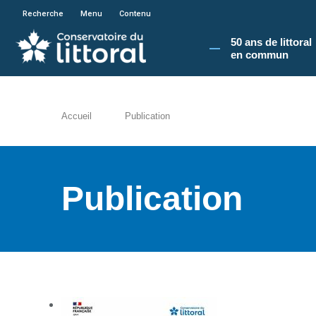
En poursuivant votre navigation sur le site du
Recherche
Menu
Contenu
50 ans de littoral
en commun​
Accueil
Publication
Publication