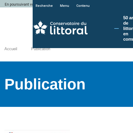
En poursuivant votre navigation sur le site du Conservatoire du littoral, vous a
Recherche
Menu
Contenu
50 a
de
litto
en
com
Accueil
Publication
Publication