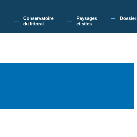
 Conservatoire du littoral, vous acceptez l'utilisation de cookies pour vous propose
Conservatoire
Paysages
Dossier
du littoral
et sites