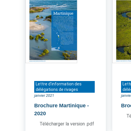
Lettre d'information des
Lett
délégations de rivages
délé
janvier 2021
janvi
Brochure Martinique
-
Bro
2020
Té
Télécharger la version .pdf