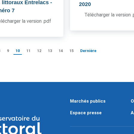
 littoraux Entrelacs
-
2020
éro 7
Télécharger la version 
lécharger la version .pdf
8
9
10
11
12
13
14
15
Dernière
Marchés publics
O
Espace presse
A