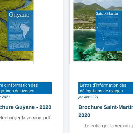
re d'information des
Lettre d'information des
gations de rivages
délégations de rivages
er 2021
janvier 2021
chure Guyane
- 2020
Brochure Saint-Marti
2020
lécharger la version .pdf
Télécharger la version 