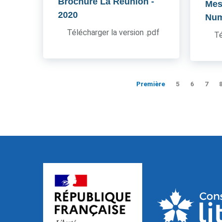
Brochure La Réunion
-
Mes
2020
Num
Télécharger la version .pdf
Té
Première
5
6
7