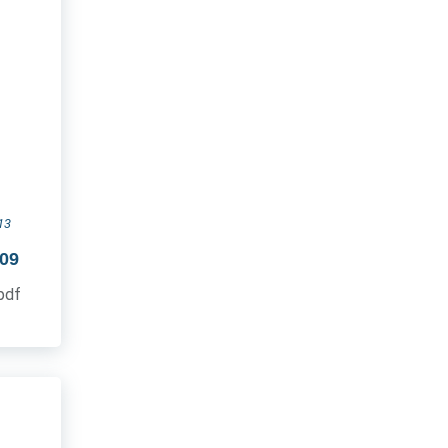
13
009
.pdf