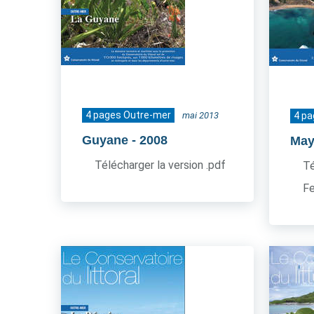
4 pages Outre-mer
mai 2013
4 p
Guyane
- 2008
May
Télécharger la version .pdf
Té
Fe