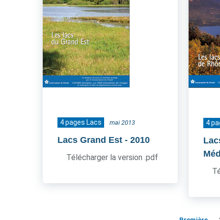
4 pages Lacs
mai 2013
4 pa
Lacs Grand Est
- 2010
Lac
Méd
Télécharger la version .pdf
Té
Première