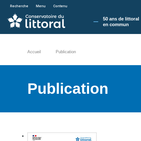
En poursuivant votre navigation sur le site du
Recherche
Menu
Contenu
50 ans de littoral
en commun​
Accueil
Publication
Publication