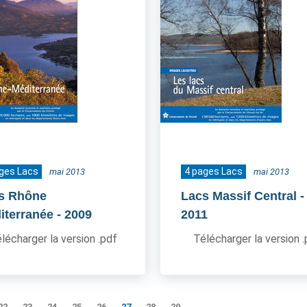
ges Lacs
4 pages Lacs
mai 2013
mai 2013
s Rhône
Lacs Massif Central
-
iterranée
- 2009
2011
lécharger la version .pdf
Télécharger la version 
22
23
24
25
26
27
28
29