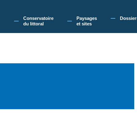
 Conservatoire du littoral, vous acceptez l'utilisation de cookies pour vous propose
Conservatoire
Paysages
Dossier
du littoral
et sites