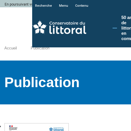
En poursuivant votre navigation sur le site du Conservatoire du littoral, vous a
Recherche
Menu
Contenu
50 a
de
litto
en
com
Accueil
Publication
Publication