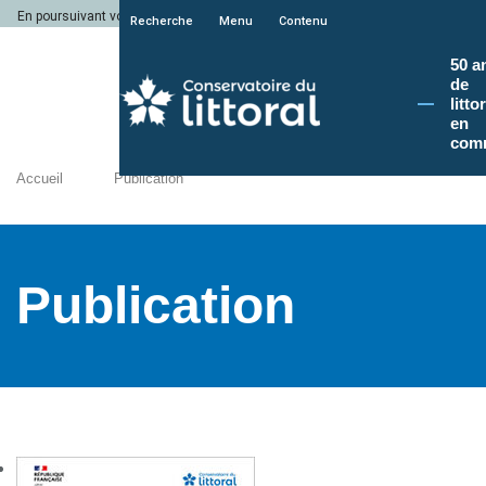
En poursuivant votre navigation sur le site du Conservatoire du littoral, vous a
Recherche
Menu
Contenu
50 a
de
litto
en
com
Accueil
Publication
Publication