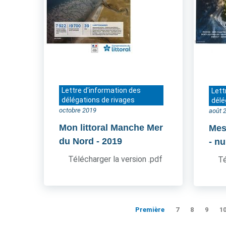
Lettre d'information des
Lett
délégations de rivages
délé
octobre 2019
août 
Mon littoral Manche Mer
Mes
du Nord
- 2019
- n
Télécharger la version .pdf
Té
Première
7
8
9
1