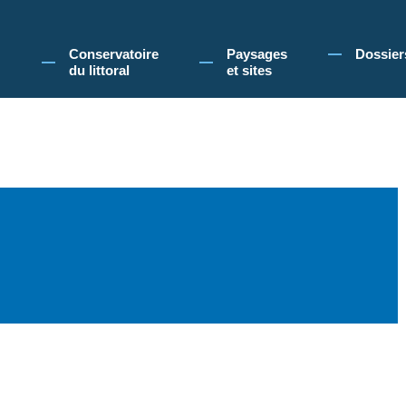
 Conservatoire du littoral, vous acceptez l'utilisation de cookies pour vous propose
Conservatoire
Paysages
Dossier
du littoral
et sites