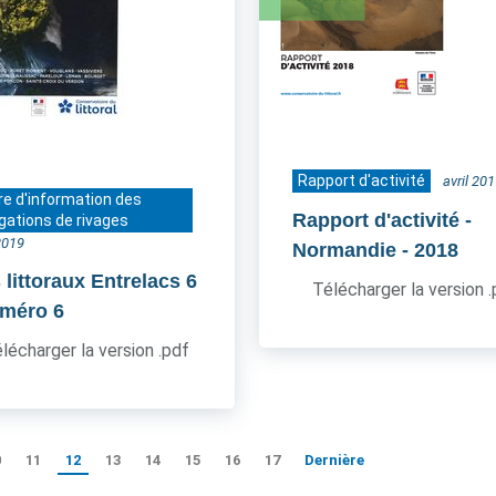
Rapport d'activité
avril 20
re d'information des
Rapport d'activité -
gations de rivages
2019
Normandie
- 2018
 littoraux Entrelacs 6
Télécharger la version 
uméro 6
lécharger la version .pdf
0
11
12
13
14
15
16
17
Dernière