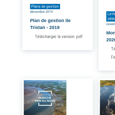
Plans de gestion
décembre 2019
Lett
délé
Plan de gestion Ile
novem
Tristan
- 2019
Mon 
Télécharger la version .pdf
202
Té
Fe