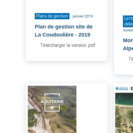
Plans de gestion
janvier 2019
Lett
délé
Plan de gestion site de
novem
La Coudoulière
- 2019
Mon
Télécharger la version .pdf
Alp
Té