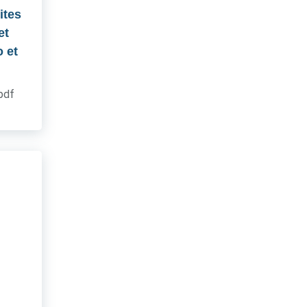
ites
et
 et
.pdf