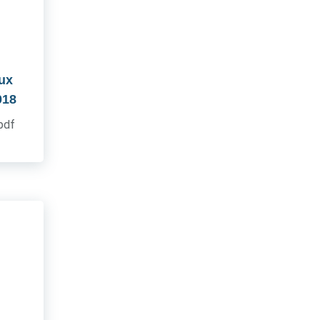
aux
018
.pdf