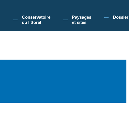
 Conservatoire du littoral, vous acceptez l'utilisation de cookies pour vous propose
Conservatoire
Paysages
Dossier
du littoral
et sites