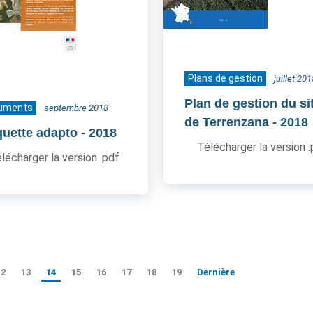
Plans de gestion
juillet 201
Plan de gestion du si
uments
septembre 2018
de Terrenzana
- 2018
quette adapto
- 2018
Télécharger la version 
lécharger la version .pdf
12
13
14
15
16
17
18
19
Dernière