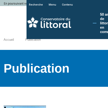
En poursuivant votre navigation sur le site du Conservatoire du littoral, vous a
Recherche
Menu
Contenu
50 a
de
litto
en
com
Accueil
Publication
Publication