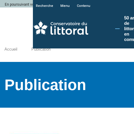
En poursuivant votre navigation sur le site du Conservatoire du littoral, vous a
Recherche
Menu
Contenu
50 a
de
litto
en
com
Accueil
Publication
Publication