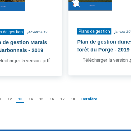
Plans de gestion
janvier 2
s de gestion
janvier 2019
Plan de gestion dune
n de gestion Marais
forêt du Porge
- 2019
Narbonnais
- 2019
Télécharger la version 
lécharger la version .pdf
1
12
13
14
15
16
17
18
Dernière