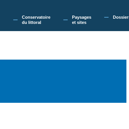
 Conservatoire du littoral, vous acceptez l'utilisation de cookies pour vous propose
Conservatoire
Paysages
Dossier
du littoral
et sites