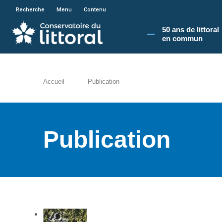
En poursuivant votre navigation sur le site du
Recherche
Menu
Contenu
50 ans de littoral
en commun​
Accueil
Publication
Publication