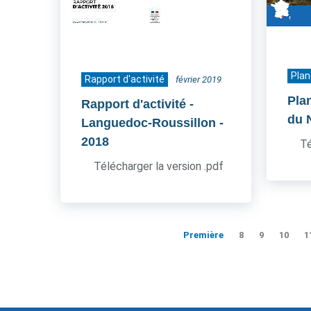
Plan
Rapport d'activité
février 2019
Pla
Rapport d'activité -
du 
Languedoc-Roussillon
-
2018
Té
Télécharger la version .pdf
Première
8
9
10
1