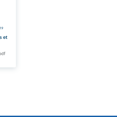
019
s et
.pdf