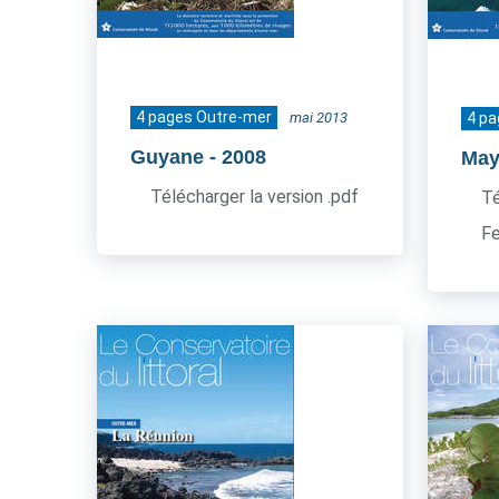
4 pages Outre-mer
mai 2013
4 p
Guyane
- 2008
May
Télécharger la version .pdf
Té
Fe