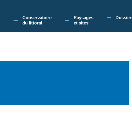
 Conservatoire du littoral, vous acceptez l'utilisation de cookies pour vous propose
Conservatoire
Paysages
Dossier
du littoral
et sites