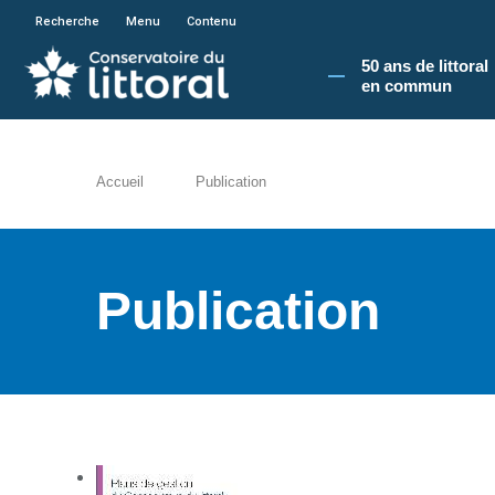
En poursuivant votre navigation sur le site du
Recherche
Menu
Contenu
50 ans de littoral
en commun​
Accueil
Publication
Publication