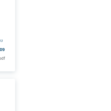
13
009
.pdf