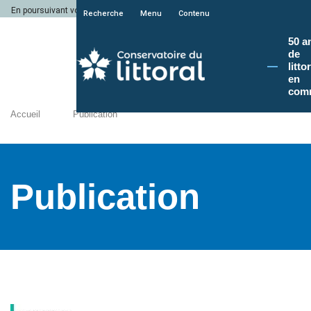
En poursuivant votre navigation sur le site du Conservatoire du littoral, vous a
Recherche
Menu
Contenu
50 a
de
litto
en
com
Accueil
Publication
Publication