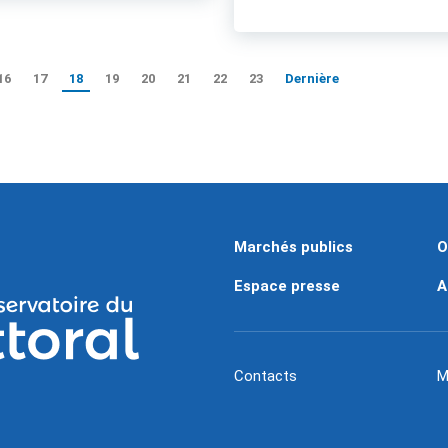
16
17
18
19
20
21
22
23
Dernière
Marchés publics
O
Espace presse
A
Contacts
M