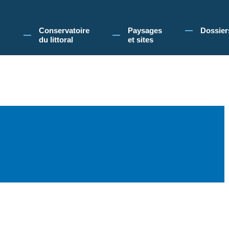
 Conservatoire du littoral, vous acceptez l'utilisation de cookies pour vous propose
Conservatoire
Paysages
Dossier
du littoral
et sites