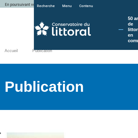
En poursuivant votre navigation sur le site du Conservatoire du littoral, vous a
Recherche
Menu
Contenu
50 a
de
litto
en
com
Accueil
Publication
Publication