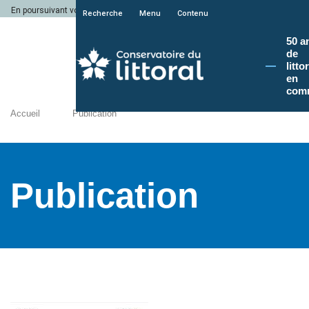
En poursuivant votre navigation sur le site du Conservatoire du littoral, vous a
Recherche
Menu
Contenu
50 a
de
litto
en
com
Accueil
Publication
Publication