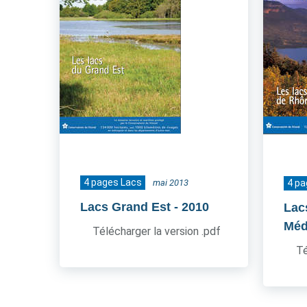
4 pages Lacs
mai 2013
4 pa
Lacs Grand Est
- 2010
Lac
Méd
Télécharger la version .pdf
Té