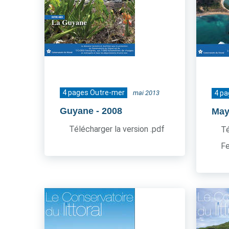
4 pages Outre-mer
mai 2013
4 p
Guyane
- 2008
May
Télécharger la version .pdf
Té
Fe