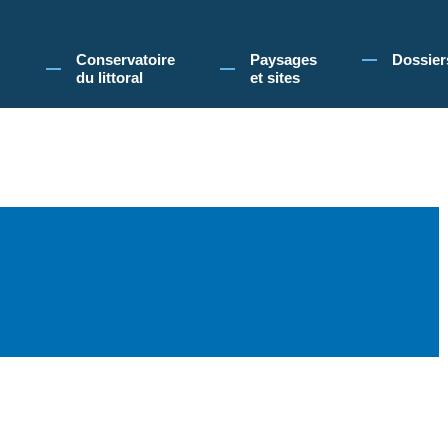
 Conservatoire du littoral, vous acceptez l'utilisation de cookies pour vous propose
Conservatoire
Paysages
Dossier
du littoral
et sites