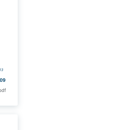
13
009
.pdf