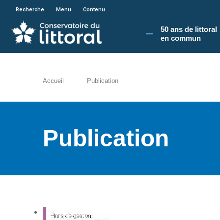
En poursuivant votre navigation sur le site du
Recherche
Menu
Contenu
50 ans de littoral
en commun​
Accueil
Publication
Publication