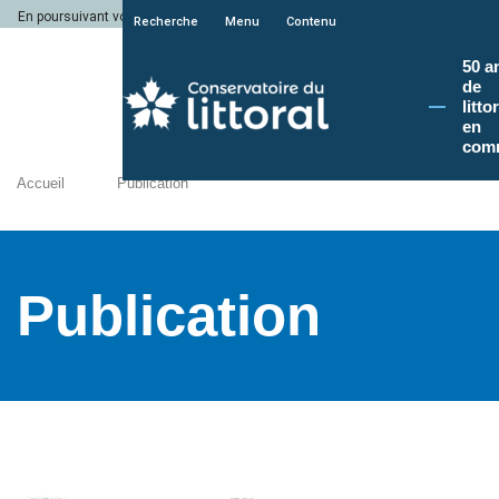
En poursuivant votre navigation sur le site du Conservatoire du littoral, vous a
Recherche
Menu
Contenu
50 a
de
litto
en
com
Accueil
Publication
Publication