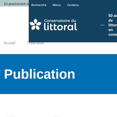
En poursuivant votre navigation sur le site du Conservatoire du littoral, vous a
Recherche
Menu
Contenu
50 a
de
litto
en
com
Accueil
Publication
Publication