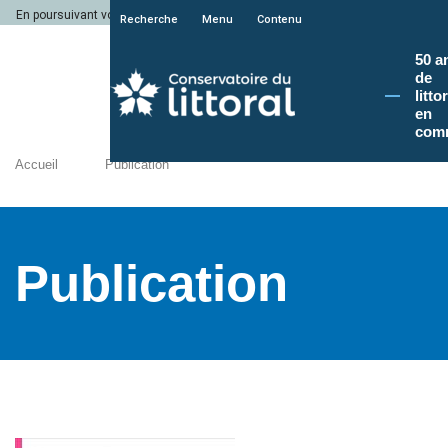
En poursuivant votre navigation sur le site du Conservatoire du littoral, vous a
Recherche
Menu
Contenu
50 a
de
litto
en
com
Accueil
Publication
Publication