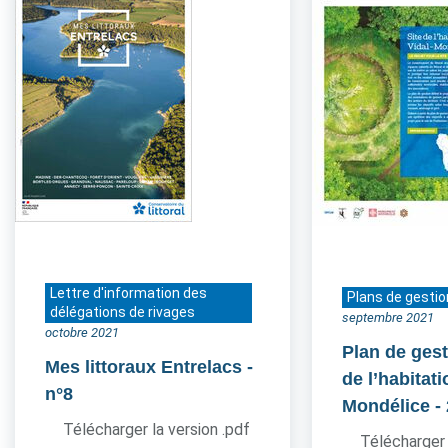
Lettre d'information des
Plans de gestio
délégations de rivages
septembre 2021
octobre 2021
Plan de gest
Mes littoraux Entrelacs
-
de l’habitati
n°8
Mondélice
-
Télécharger la version .pdf
Télécharger 