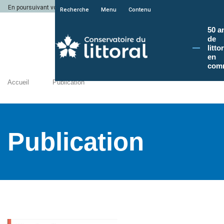
En poursuivant votre navigation sur le site du Conservatoire du littoral, vous a
Recherche
Menu
Contenu
50 a
de
litto
en
com
Accueil
Publication
Publication