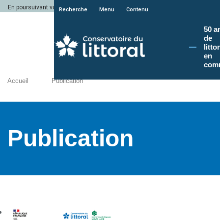
En poursuivant votre navigation sur le site du Conservatoire du littoral, vous a
Recherche
Menu
Contenu
50 a
de
litto
en
com
Accueil
Publication
Publication