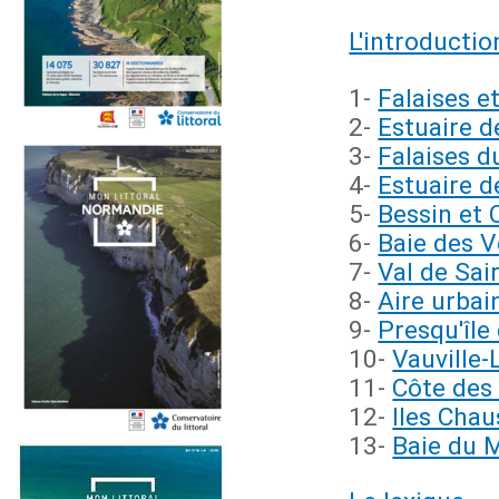
L'introductio
1-
Falaises e
2-
Estuaire d
3-
Falaises d
4-
Estuaire d
5-
Bessin et 
6-
Baie des V
7-
Val de Sai
8-
Aire urba
9-
Presqu'île
10-
Vauville
11-
Côte des
12-
Iles Chau
13-
Baie du 