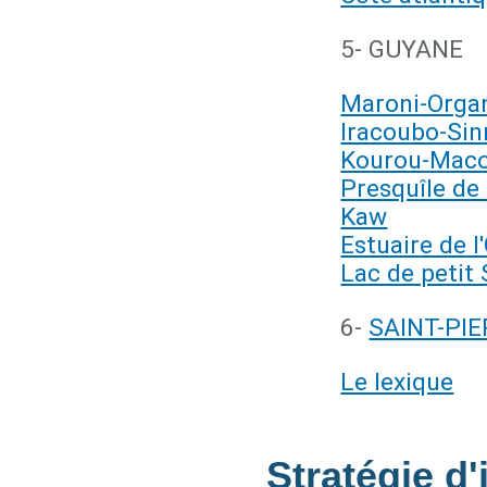
5- GUYANE
Maroni-Orga
Iracoubo-Si
Kourou-Macou
Presquîle de
Kaw
Estuaire de 
Lac de petit
6-
SAINT-PI
Le lexique
Stratégie d