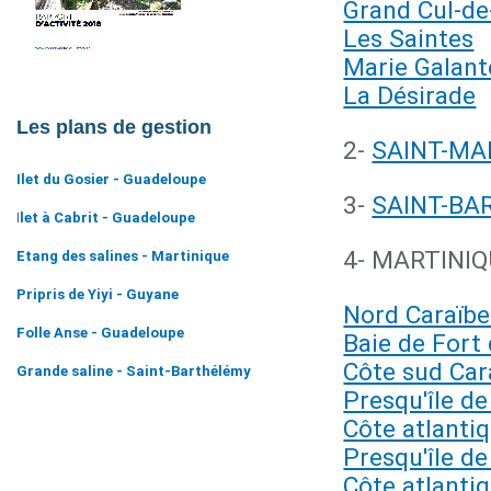
Grand Cul-de
Les Saintes
Marie Galant
La Désirade
Les plans de gestion
2-
SAINT-MA
Ilet du Gosier - Guadeloupe
3-
SAINT-BA
I
let à Cabrit - Guadeloupe
4- MARTINI
Etang des salines - Martinique
Pripris de Yiyi - Guyane
Nord Caraïbe
Folle Anse - Guadeloupe
Baie de Fort
Côte sud Car
Grande saline - Saint-Barthélémy
Presqu'île d
Côte atlantiq
Presqu'île de
Côte atlanti