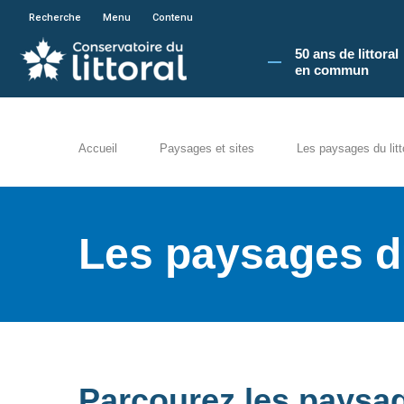
En poursuivant votre navigation sur le site du
Recherche
Menu
Contenu
50 ans de littoral
en commun​
Accueil
Paysages et sites
Les paysages du litt
Les paysages du
Parcourez les paysage