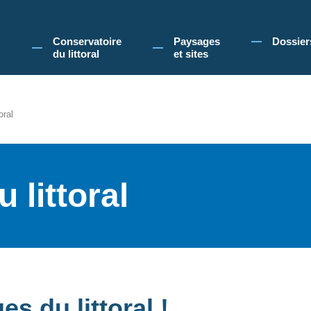
 Conservatoire du littoral, vous acceptez l'utilisation de cookies pour vous propose
Conservatoire
Paysages
Dossier
du littoral
et sites
oral
 littoral
s du littoral !