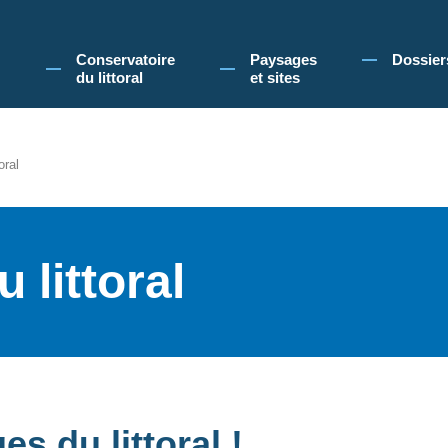
 Conservatoire du littoral, vous acceptez l'utilisation de cookies pour vous propose
Conservatoire
Paysages
Dossier
du littoral
et sites
oral
 littoral
s du littoral !