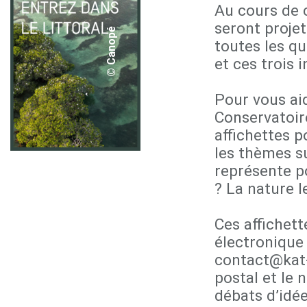
Au cours de 
seront proje
© Canopé
toutes les q
et ces trois 
Pour vous aid
Conservatoire
affichettes 
les thèmes su
représente po
? La nature l
Ces affichet
électronique
contact@kat-
postal et le 
débats d’idée