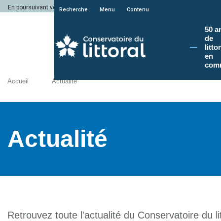
En poursuivant votre navigation sur le site du Conservatoire du littoral, vous a
Recherche
Menu
Contenu
50 a
de
litto
en
com
Accueil
Actualité
Actualité
Retrouvez toute l'actualité du Conservatoire du lit