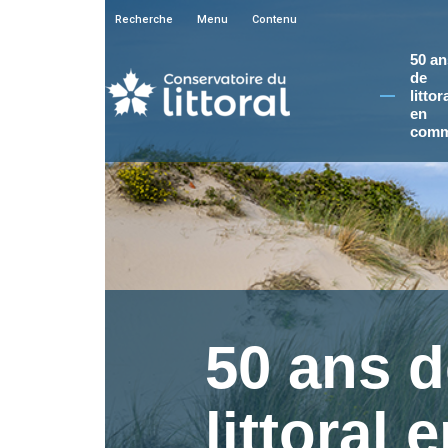
Recherche
Menu
Contenu
50 an
de
littor
en
comm
50 ans d
littoral 