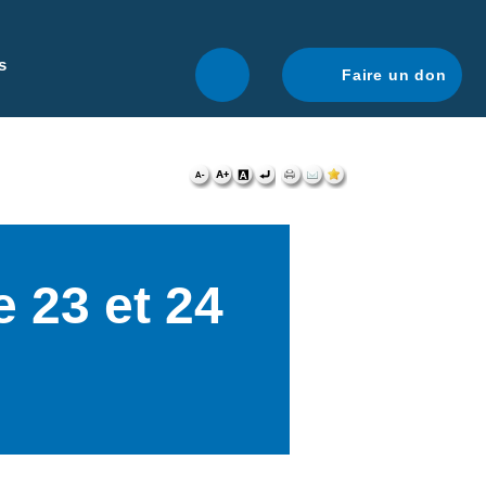
r une navigation optimale.
En savoir plus.
s
Faire un don
 23 et 24