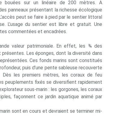
e bouées sur un linéaire de 200 mètres. A
 des panneaux présentant la richesse écologique
L’accès peut se faire à pied par le sentier littoral
 L’usage du sentier est libre et gratuit. Une
sites commentées et encadrées.
nde valeur patrimoniale. En effet, les ¾ des
 présentes. Les éponges, dont la diversité dans
représentées. Ces fonds marins sont constitués
profondeur, puis d’une pente sableuse recouverte
s. Dès les premiers mètres, les coraux de feu
es peuplements fixés se diversifient rapidement
xplorateur sous-marin : les gorgones, les coraux
iples, façonnent ce jardin aquatique animé par
arin sont en cours et devraient se terminer mi-