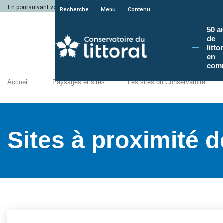
En poursuivant votre navigation sur le site du Conservatoire du littoral, vous a
Recherche
Menu
Contenu
50 a
de
litto
en
com
Accueil
Paysages et sites
Les sites du Conservatoire
Sites à proximité